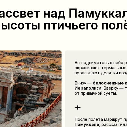
Вы подниметесь в небо ранним утром, к
окрашивают термальные террасы в мягк
проплывают десятки воздушных шаров.
Внизу —
белоснежные каскады Памук
Иераполиса
. Вверху — тишина, прост
от привычной суеты.
После полёта маршрут продолжится на
Памуккале
, рассказ гида об истории 
и фотографий.
По желанию вы сможете искупаться в 
просто насладиться атмосферой одног
памятников Турции.
Заброн