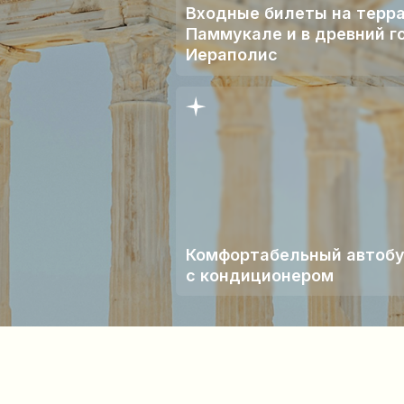
Комфортабельный автобус
С
с кондиционером
свет над Памуккале
соты птичьего полёта