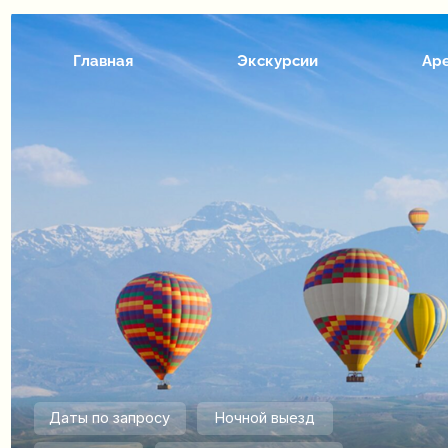
Главная
Экскурсии
Ар
Даты по запросу
Ночной выезд
14 часов
Интересно с детьми