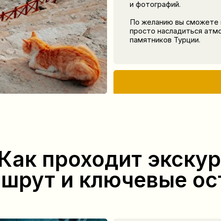
к проходит экскурсия:
ут и ключевые остано
гион
Утренняя панорама
Время для фотографий и созерцания
ппа прибывает