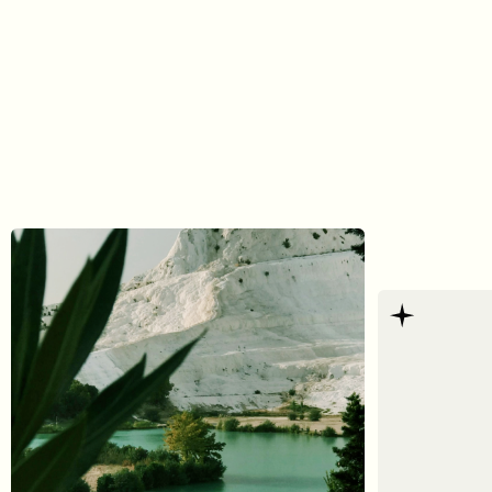
Напитки не вхо
в стоимость эк
Вы можете взять во
приобрести напитки
по маршруту.
Экскурсия зависит
от погодных условий
Полёт на воздушном шаре проводится
только при хорошей погоде. В случае
неблагоприятных условий экскурсия
может быть перенесена, заменена или
отменена — безопасность всегда
на первом месте.