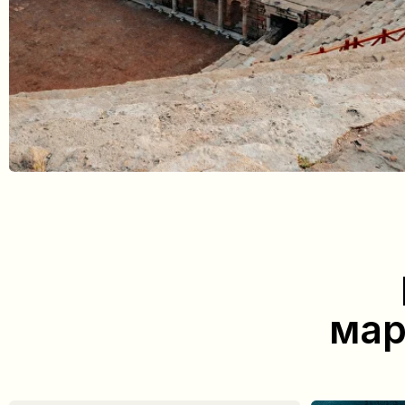
Ка
маршр
Ночной выезд из отеля
Прибытие в ре
Памуккале
Сбор начинается ночью —
ориентировочно с 01:15. Точное время
Ранним утром гру