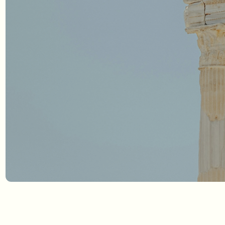
Рас
с вы