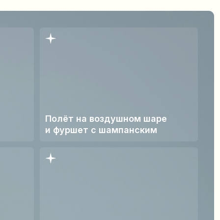
олёт на воздушном шаре
 фуршет с шампанским
опровождение
усскоязычного гида-историка