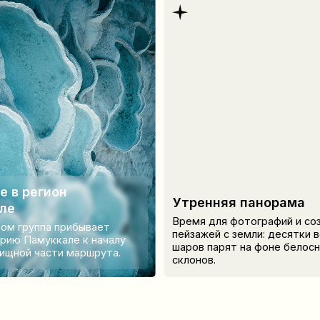
пейзажей с земли: десятки воздушных
муккале к началу
шаров парят на фоне белоснежных
части маршрута.
склонов.
Что нужно учесть
перед поездкой?