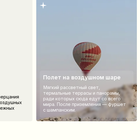
знакомство с каче
мира. После приземления — фуршет
товарами, шоппинг 
с шампанским.